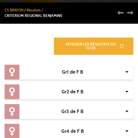
CS BRAYON
/
Résultats /
CRITERIUM REGIONAL BENJAMINS
Épreuves
AFFICHER LES RÉSULTATS DU
CLUB
Gr1 de F B
Gr2 de F B
Gr3 de F B
Gr4 de F B