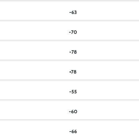
-63
-70
-78
+78
-55
-60
-66