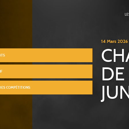
LE
14
Mars
2026
CH
ATS
DE
IF
JUN
DES COMPÉTITIONS