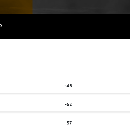
R
-48
-52
-57