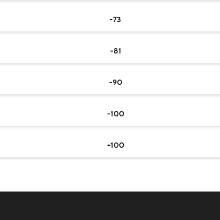
-73
-81
-90
-100
+100